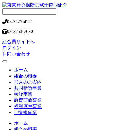
03-3525-4221
03-3253-7080
組合員サイトへ
ログイン
お問い合わせ
ホーム
組合の概要
加入のご案内
共同購買事業
斡旋事業
教育研修事業
福利厚生事業
IT情報事業
ホーム
組合の概要