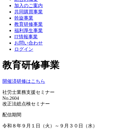
加入のご案内
共同購買事業
斡旋事業
教育研修事業
福利厚生事業
IT情報事業
お問い合わせ
ログイン
教育研修事業
開催済研修はこちら
社労士業務支援セミナー
No.2604
改正法総点検セミナー
配信期間
令和８年９月１日（火）～９月３０日（水）